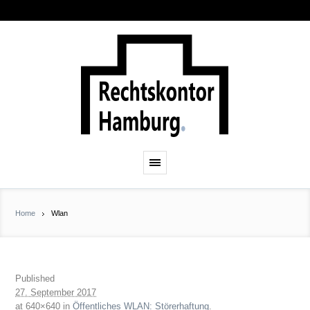
Home
Wlan
Published
27. September 2017
at 640×640 in
Öffentliches WLAN: Störerhaftung
.