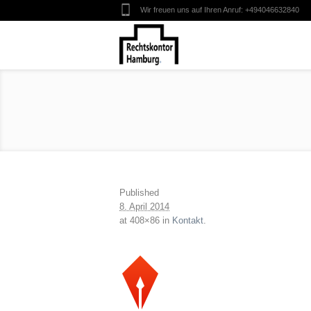
Wir freuen uns auf Ihren Anruf:
+494046632840
Published
8. April 2014
at 408×86 in
Kontakt
.