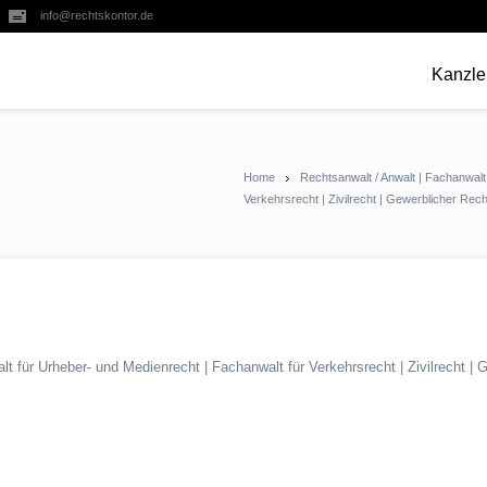
info@rechtskontor.de
Kanzle
Home
Rechtsanwalt / Anwalt | Fachanwalt
Verkehrsrecht | Zivilrecht | Gewerblicher Re
lt für Urheber- und Medienrecht | Fachanwalt für Verkehrsrecht | Zivilrecht 