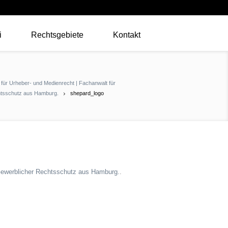
i
Rechtsgebiete
Kontakt
 für Urheber- und Medienrecht | Fachanwalt für
chtsschutz aus Hamburg.
shepard_logo
| Gewerblicher Rechtsschutz aus Hamburg.
.