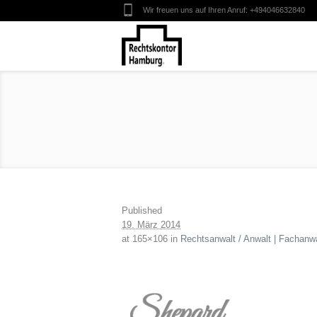
Wir freuen uns auf Ihren Anruf:
+494046632840
Published
19. März 2014
at 165×106 in
Rechtsanwalt / Anwalt | Fachanwa