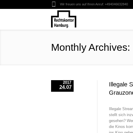
Wir freuen uns auf Ihren Anruf:
+494046632840
Monthly Archives:
2017
Illegale 
24.07
Grauzone
Illegale Stre
stellt sich i
gesehen? Wenn
die Kinos kom
ins Kino geh