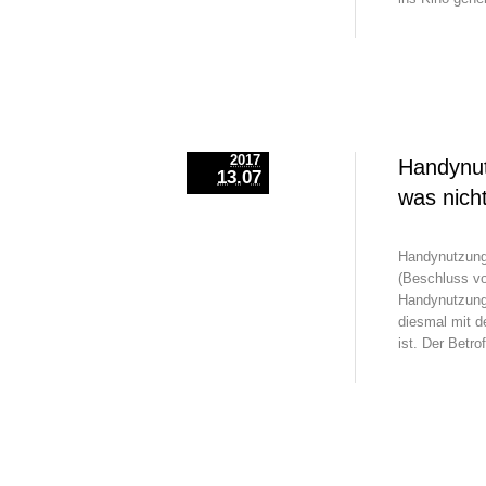
2017
Handynut
13.07
was nicht
Handynutzung
(Beschluss vo
Handynutzung 
diesmal mit d
ist. Der Betr