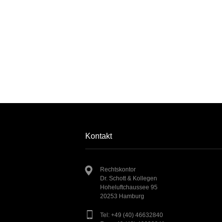
Kontakt
Rechtskontor
Dr. Schott & Kollegen
Hoheluftchaussee 95
20253 Hamburg
Tel: +49 (40) 46632840