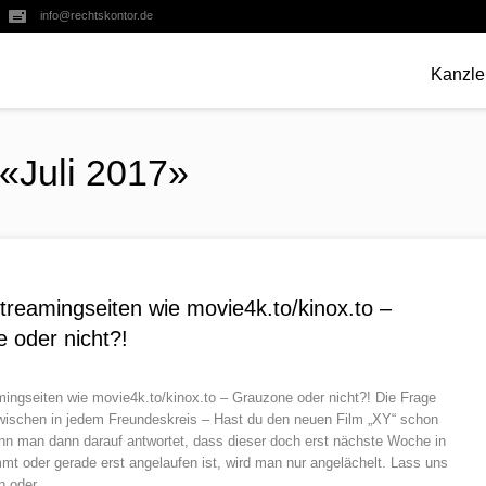
info@rechtskontor.de
Kanzle
 «Juli 2017»
Streamingseiten wie movie4k.to/kinox.to –
 oder nicht?!
amingseiten wie movie4k.to/kinox.to – Grauzone oder nicht?! Die Frage
nzwischen in jedem Freundeskreis – Hast du den neuen Film „XY“ schon
 man dann darauf antwortet, dass dieser doch erst nächste Woche in
mt oder gerade erst angelaufen ist, wird man nur angelächelt. Lass uns
en oder…