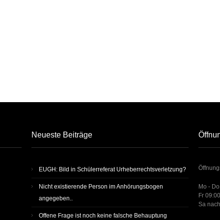
Neueste Beiträge
Öffnu
Öffnung
EUGH: Bild in Schülerreferat Urheberrechtsverletzung?
Nicht existierende Person im Anhörungsbogen
Mo - Do
Fr 09:00
angegeben..
Sa nach
Offene Frage ist noch keine fal­sche Behaup­tung